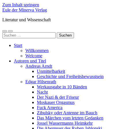
Zum Inhalt springen
Eule der Minerva Verlag
Literatur und Wissenschaft
Mobile-
Suchfeld
Suchen
Menü
ein-/ausblenden
nach:
ein-/ausblenden
Start
Willkommen
Welcome
Autoren und Titel
Andreas Arndt
Unmittelbarkeit
Geschichte und Freiheitsbewusstsein
Edgar Hilsenrath
Werkausgabe in 10 Bänden
Nacht
Der Nazi & der Friseur
Moskauer Orgasmus
Fuck America
Zibulsky oder Antenne im Bauch
Das Märchen vom letzten Gedanken
Jossel Wassermanns Heimkehr
Die Abenteuer des Ruben Jablonski