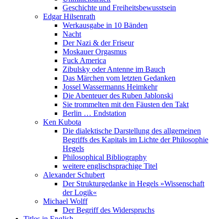
Geschichte und Freiheitsbewusstsein
Edgar Hilsenrath
Werkausgabe in 10 Bänden
Nacht
Der Nazi & der Friseur
Moskauer Orgasmus
Fuck America
Zibulsky oder Antenne im Bauch
Das Märchen vom letzten Gedanken
Jossel Wassermanns Heimkehr
Die Abenteuer des Ruben Jablonski
Sie trommelten mit den Fäusten den Takt
Berlin … Endstation
Ken Kubota
Die dialektische Darstellung des allgemeinen
Begriffs des Kapitals im Lichte der Philosophie
Hegels
Philosophical Bibliography
weitere englischsprachige Titel
Alexander Schubert
Der Strukturgedanke in Hegels »Wissenschaft
der Logik«
Michael Wolff
Der Begriff des Widerspruchs
Titles in English