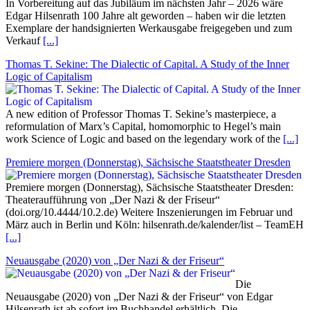
In Vorbereitung auf das Jubiläum im nächsten Jahr – 2026 wäre
Edgar Hilsenrath 100 Jahre alt geworden – haben wir die letzten
Exemplare der handsignierten Werkausgabe freigegeben und zum
Verkauf
[...]
Thomas T. Sekine: The Dialectic of Capital. A Study of the Inner
Logic of Capitalism
A new edition of Professor Thomas T. Sekine’s masterpiece, a
reformulation of Marx’s Capital, homomorphic to Hegel’s main
work Science of Logic and based on the legendary work of the
[...]
Premiere morgen (Donnerstag), Sächsische Staatstheater Dresden
Premiere morgen (Donnerstag), Sächsische Staatstheater Dresden:
Theateraufführung von „Der Nazi & der Friseur“
(doi.org/10.4444/10.2.de) Weitere Inszenierungen im Februar und
März auch in Berlin und Köln: hilsenrath.de/kalender/list – TeamEH
[...]
Neuausgabe (2020) von „Der Nazi & der Friseur“
Die
Neuausgabe (2020) von „Der Nazi & der Friseur“ von Edgar
Hilsenrath ist ab sofort im Buchhandel erhältlich. Die