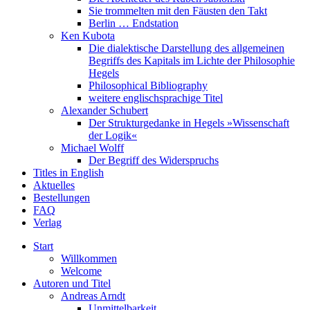
Sie trommelten mit den Fäusten den Takt
Berlin … Endstation
Ken Kubota
Die dialektische Darstellung des allgemeinen
Begriffs des Kapitals im Lichte der Philosophie
Hegels
Philosophical Bibliography
weitere englischsprachige Titel
Alexander Schubert
Der Strukturgedanke in Hegels »Wissenschaft
der Logik«
Michael Wolff
Der Begriff des Widerspruchs
Titles in English
Aktuelles
Bestellungen
FAQ
Verlag
Start
Willkommen
Welcome
Autoren und Titel
Andreas Arndt
Unmittelbarkeit